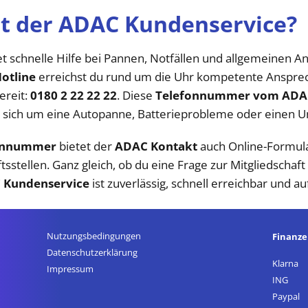
rt der ADAC Kundenservice?
t schnelle Hilfe bei Pannen, Notfällen und allgemeinen A
otline
erreichst du rund um die Uhr kompetente Ansprech
ereit:
0180 2 22 22 22
. Diese
Telefonnummer vom ADA
b es sich um eine Autopanne, Batterieprobleme oder einen Un
fonnummer
bietet der
ADAC Kontakt
auch Online-Formula
sstellen. Ganz gleich, ob du eine Frage zur Mitgliedschaf
 Kundenservice
ist zuverlässig, schnell erreichbar und auf
Nutzungsbedingungen
Finanz
Datenschutz­erklärung
Klarna
Impressum
ING
Paypal