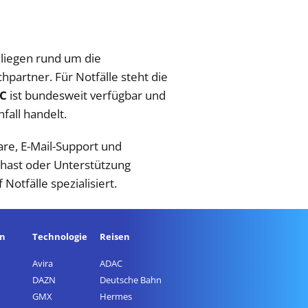
nliegen rund um die
partner. Für Notfälle steht die
C
ist bundesweit verfügbar und
fall handelt.
re, E-Mail-Support und
t hast oder Unterstützung
 Notfälle spezialisiert.
en
Technologie
Reisen
Avira
ADAC
DAZN
Deutsche Bahn
GMX
Hermes