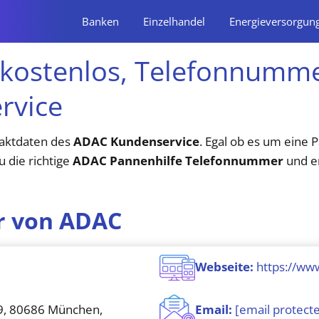
Banken
Einzelhandel
Energieversorgun
 kostenlos, Telefonnumme
rvice
taktdaten des
ADAC Kundenservice
. Egal ob es um eine 
u die richtige
ADAC Pannenhilfe Telefonnummer
und er
 von ADAC
Webseite:
https://ww
9, 80686 München,
Email:
[email protect