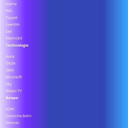
Klarna
ING
Paypal
Eventim
Gez
Klarmobil
Technologie
Avira
DAZN
GMX
Microsoft
Sky
Waipu TV
Reisen
ADAC
Deutsche Bahn
Hermes