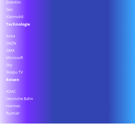
Eventim
Gez
Klarmobil
Technologie
Avira
DAZN
GMX
Microsoft
Sky
Waipu TV
Reisen
ADAC
Deutsche Bahn
Hermes
Ryanair