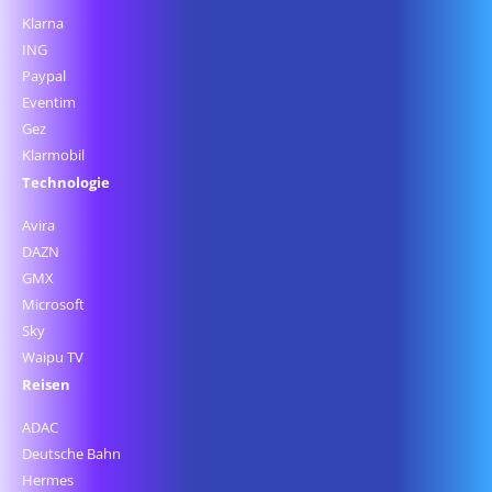
Klarna
ING
Paypal
Eventim
Gez
Klarmobil
Technologie
Avira
DAZN
GMX
Microsoft
Sky
Waipu TV
Reisen
ADAC
Deutsche Bahn
Hermes