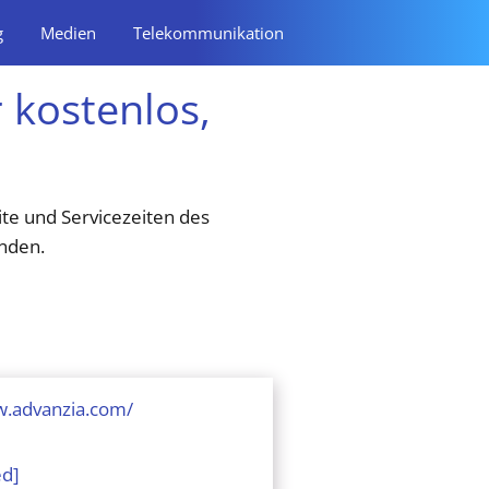
g
Medien
Telekommunikation
kostenlos,
te und Servicezeiten des
inden.
w.advanzia.com/
ed]