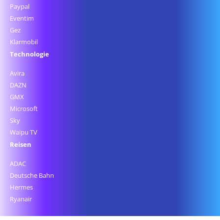
Paypal
Eventim
Gez
Klarmobil
Technologie
Avira
DAZN
GMX
Microsoft
Sky
Waipu TV
Reisen
ADAC
Deutsche Bahn
Hermes
Ryanair