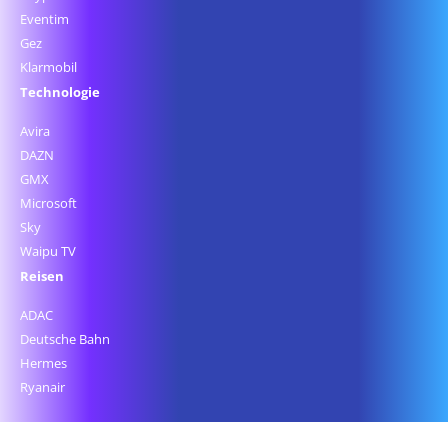
Eventim
Gez
Klarmobil
Technologie
Avira
DAZN
GMX
Microsoft
Sky
Waipu TV
Reisen
ADAC
Deutsche Bahn
Hermes
Ryanair