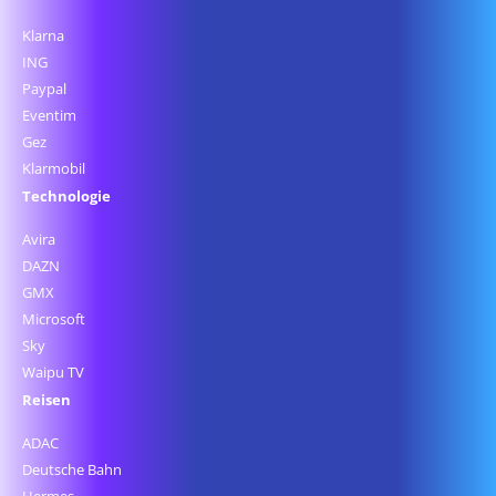
Klarna
ING
Paypal
Eventim
Gez
Klarmobil
Technologie
Avira
DAZN
GMX
Microsoft
Sky
Waipu TV
Reisen
ADAC
Deutsche Bahn
Hermes