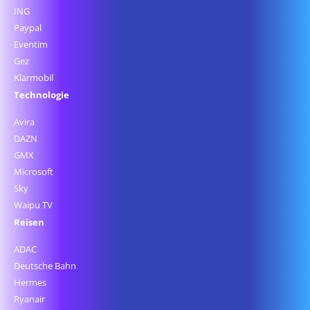
ING
Paypal
Eventim
Gez
Klarmobil
Technologie
Avira
DAZN
GMX
Microsoft
Sky
Waipu TV
Reisen
ADAC
Deutsche Bahn
Hermes
Ryanair