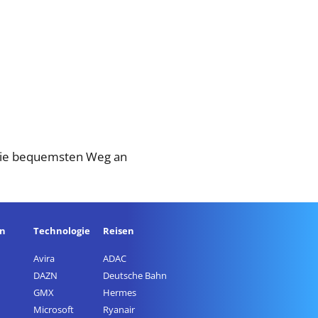
r Sie bequemsten Weg an
en
Technologie
Reisen
Avira
ADAC
DAZN
Deutsche Bahn
GMX
Hermes
Microsoft
Ryanair