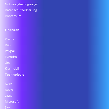
Nutzungsbedingungen
Datenschutz­erklärung
Impressum
Finanzen
Klarna
ING
Paypal
Eventim
Gez
Klarmobil
Technologie
Avira
DAZN
GMX
Microsoft
Sky