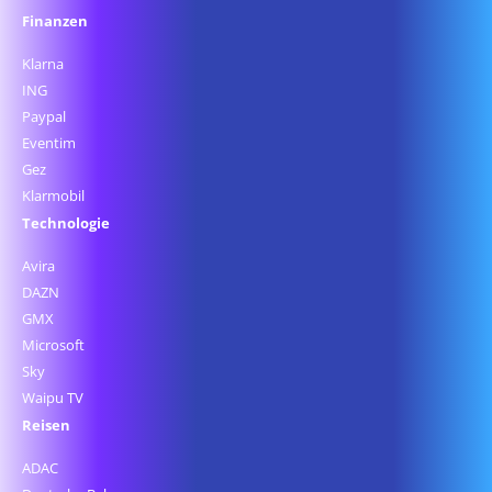
Finanzen
Klarna
ING
Paypal
Eventim
Gez
Klarmobil
Technologie
Avira
DAZN
GMX
Microsoft
Sky
Waipu TV
Reisen
ADAC