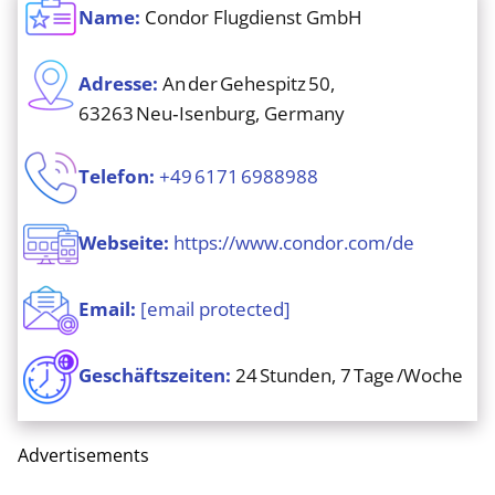
Name:
Condor Flugdienst GmbH
Adresse:
An der Gehespitz 50,
63263 Neu‑Isenburg, Germany
Telefon:
+49 6171 6988988
Webseite:
https://www.condor.com/de
Email:
[email protected]
Geschäftszeiten:
24 Stunden, 7 Tage /Woche
Advertisements