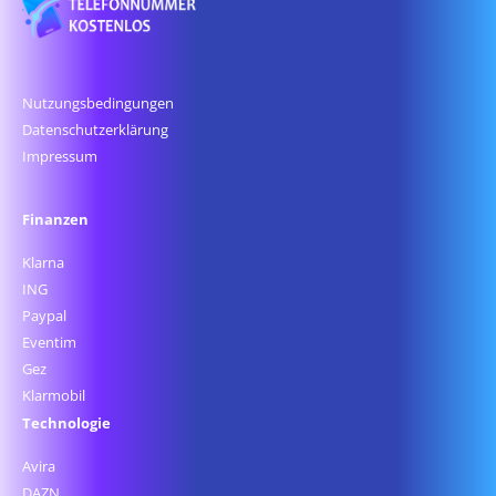
Nutzungsbedingungen
Datenschutz­erklärung
Impressum
Finanzen
Klarna
ING
Paypal
Eventim
Gez
Klarmobil
Technologie
Avira
DAZN