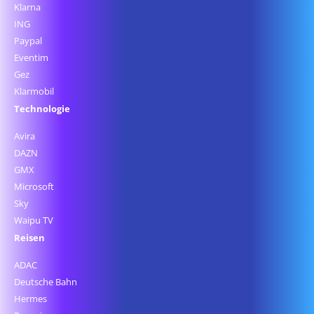
Klarna
ING
Paypal
Eventim
Gez
Klarmobil
Technologie
Avira
DAZN
GMX
Microsoft
Sky
Waipu TV
Reisen
ADAC
Deutsche Bahn
Hermes