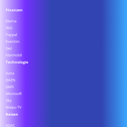
Finanzen
Klarna
ING
Paypal
Eventim
Gez
Klarmobil
Technologie
Avira
DAZN
GMX
Microsoft
Sky
Waipu TV
Reisen
ADAC