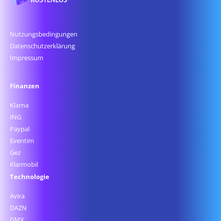
Nutzungsbedingungen
Datenschutz­erklärung
Impressum
Finanzen
Klarna
ING
Paypal
Eventim
Gez
Klarmobil
Technologie
Avira
DAZN
GMX