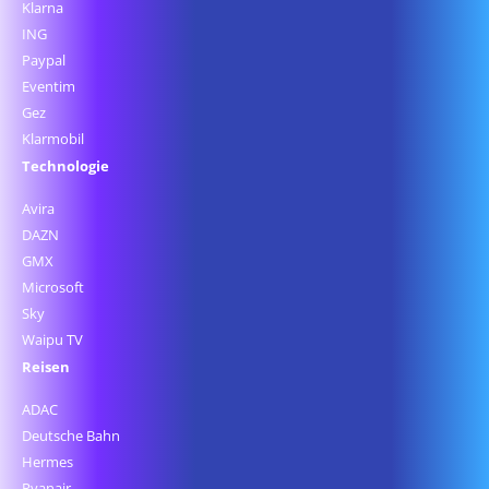
Klarna
ING
Paypal
Eventim
Gez
Klarmobil
Technologie
Avira
DAZN
GMX
Microsoft
Sky
Waipu TV
Reisen
ADAC
Deutsche Bahn
Hermes
Ryanair