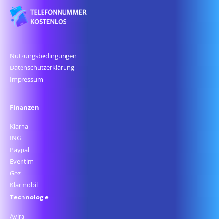
Nutzungsbedingungen
Datenschutz­erklärung
Impressum
Finanzen
Klarna
ING
Paypal
Eventim
Gez
Klarmobil
Technologie
Avira