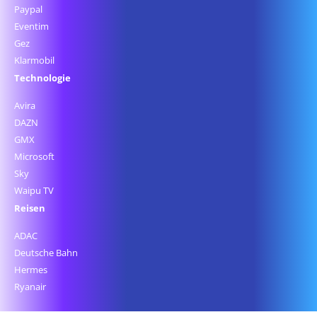
Paypal
Eventim
Gez
Klarmobil
Technologie
Avira
DAZN
GMX
Microsoft
Sky
Waipu TV
Reisen
ADAC
Deutsche Bahn
Hermes
Ryanair