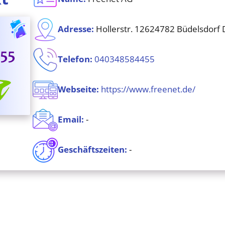
Adresse
:
Hollerstr. 12624782 Büdelsdorf 
Telefon
:
040348584455
Webseite
:
https://www.freenet.de/
Email:
-
Geschäftszeiten:
-