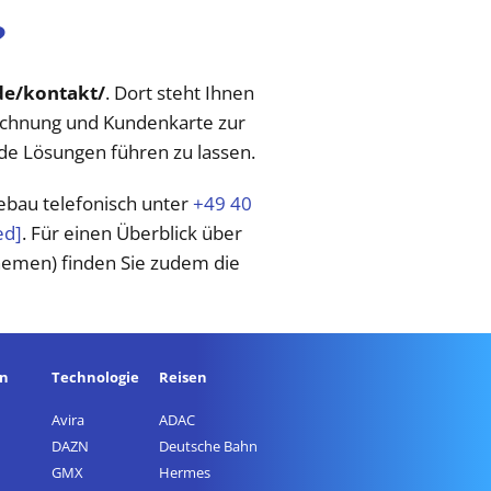
?
de/kontakt/
. Dort steht Ihnen
Rechnung und Kundenkarte zur
nde Lösungen führen zu lassen.
gebau telefonisch unter
+49 40
ed]
. Für einen Überblick über
themen) finden Sie zudem die
en
Technologie
Reisen
Avira
ADAC
DAZN
Deutsche Bahn
GMX
Hermes