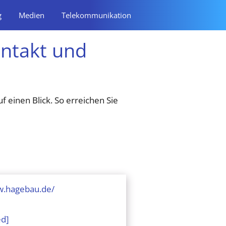
g
Medien
Telekommunikation
ntakt und
f einen Blick. So erreichen Sie
w.hagebau.de/
ed]