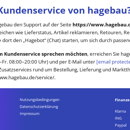
 Kundenservice von hagebau
gebau den Support auf der Seite
https://www.hagebau.
eichen wie Lieferstatus, Artikel reklamieren, Retouren, 
e dort den „Hagebot“ (Chat) starten, um sich durch passe
dem Kundenservice sprechen möchten
, erreichen Sie ha
–Fr. 08:00–20:00 Uhr) und per E-Mail unter
[email protect
. Zusatzservices rund um Bestellung, Lieferung und Markt
www.hagebau.de/service/.
Nutzungsbedingungen
Finanz
Datenschutz­erklärung
Klarna
Impressum
ING
Paypal