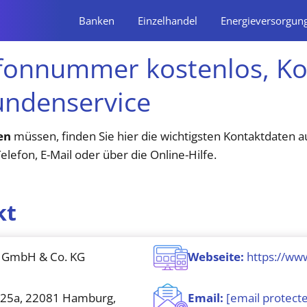
Banken
Einzelhandel
Energieversorgun
fonnummer kostenlos, Ko
undenservice
en
müssen, finden Sie hier die wichtigsten Kontaktdaten au
lefon, E-Mail oder über die Online-Hilfe.
kt
 GmbH & Co. KG
Webseite:
https://ww
 25a, 22081 Hamburg,
Email:
[email protect