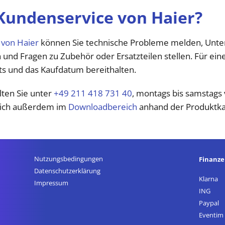
 Kundenservice von Haier?
 von Haier
können Sie technische Probleme melden, Unte
und Fragen zu Zubehör oder Ersatzteilen stellen. Für eine
s und das Kaufdatum bereithalten.
lten Sie unter
+49 211 418 731 40
, montags bis samstags 
sich außerdem im
Downloadbereich
anhand der Produktkat
Nutzungsbedingungen
Finanz
Datenschutz­erklärung
Klarna
Impressum
ING
Paypal
Eventim