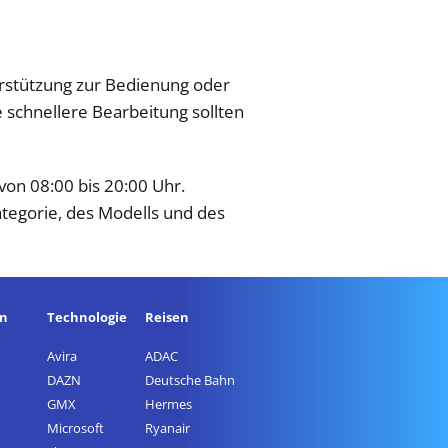
rstützung zur Bedienung oder
 schnellere Bearbeitung sollten
von 08:00 bis 20:00 Uhr.
egorie, des Modells und des
en
Technologie
Reisen
Avira
ADAC
DAZN
Deutsche Bahn
GMX
Hermes
Microsoft
Ryanair