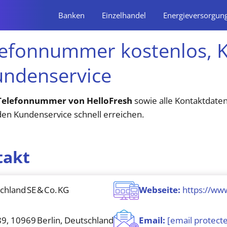
Banken
Einzelhandel
Energieversorgun
lefonnummer kostenlos, 
undenservice
Telefonnummer von HelloFresh
sowie alle Kontaktdaten
 den Kundenservice schnell erreichen.
takt
hland SE & Co. KG
Webseite:
https://www
9, 10969 Berlin, Deutschland
Email:
[email protect