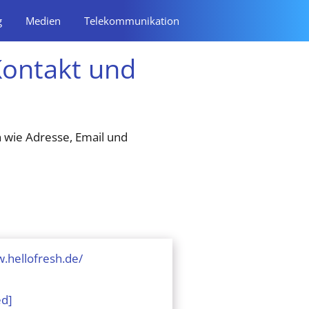
g
Medien
Telekommunikation
Kontakt und
 wie Adresse, Email und
.hellofresh.de/
ed]