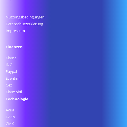
Nutzungsbedingungen
Datenschutz­erklärung
Impressum
Finanzen
Klarna
ING
Paypal
Eventim
Gez
Klarmobil
Technologie
Avira
DAZN
GMX