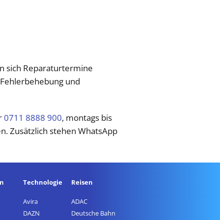
en sich Reparaturtermine
r Fehlerbehebung und
r
0711 8888 900
, montags bis
gen. Zusätzlich stehen WhatsApp
en
Technologie
Reisen
Avira
ADAC
DAZN
Deutsche Bahn