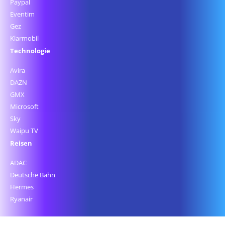
Paypal
Eventim
Gez
Klarmobil
Technologie
Avira
DAZN
GMX
Microsoft
Sky
Waipu TV
Reisen
ADAC
Deutsche Bahn
Hermes
Ryanair