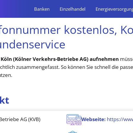
Banken
Einzelhandel
Energieversorgun
efonnummer kostenlos, Ko
undenservice
 Köln (Kölner Verkehrs-Betriebe AG) aufnehmen
müssen
ichtlich zusammengefasst. So können Sie schnell die pas
utzen.
kt
Betriebe AG (KVB)
Webseite:
https://ww