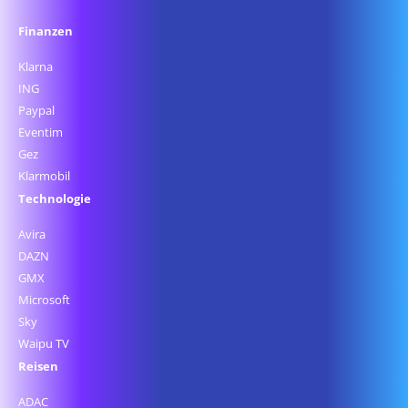
Finanzen
Klarna
ING
Paypal
Eventim
Gez
Klarmobil
Technologie
Avira
DAZN
GMX
Microsoft
Sky
Waipu TV
Reisen
ADAC