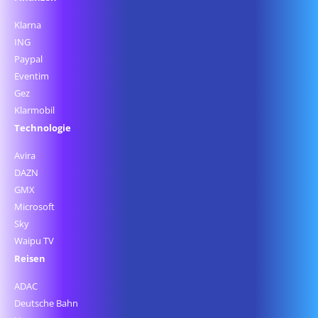
Klarna
ING
Paypal
Eventim
Gez
Klarmobil
Technologie
Avira
DAZN
GMX
Microsoft
Sky
Waipu TV
Reisen
ADAC
Deutsche Bahn