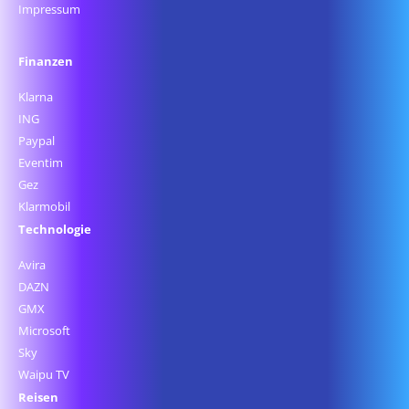
Impressum
Finanzen
Klarna
ING
Paypal
Eventim
Gez
Klarmobil
Technologie
Avira
DAZN
GMX
Microsoft
Sky
Waipu TV
Reisen