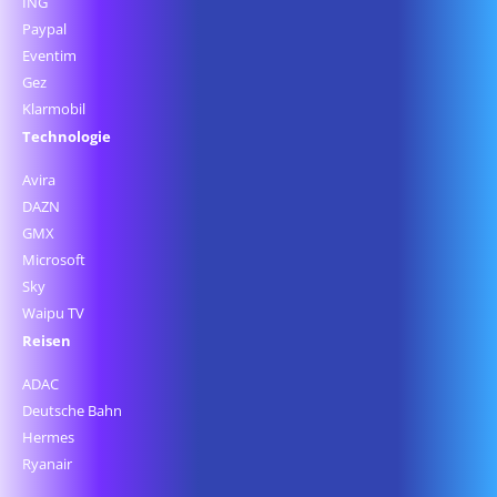
ING
Paypal
Eventim
Gez
Klarmobil
Technologie
Avira
DAZN
GMX
Microsoft
Sky
Waipu TV
Reisen
ADAC
Deutsche Bahn
Hermes
Ryanair