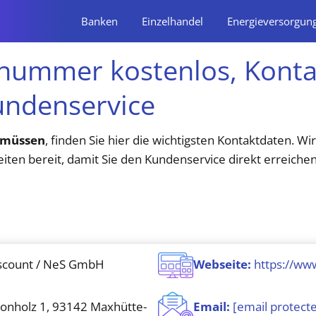
Banken
Einzelhandel
Energieversorgun
nnummer kostenlos, Konta
undenservice
 müssen
, finden Sie hier die wichtigsten Kontaktdaten. W
iten bereit, damit Sie den Kundenservice direkt erreiche
scount / NeS GmbH
Webseite:
https://www
Ponholz 1, 93142 Maxhütte-
Email:
[email protect