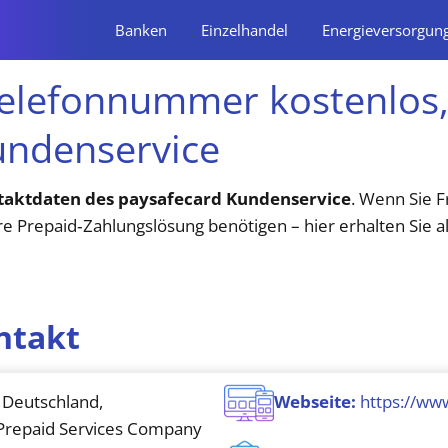
Banken
Einzelhandel
Energieversorgun
Telefonnummer kostenlos,
undenservice
taktdaten des paysafecard Kundenservice
. Wenn Sie F
e Prepaid‑Zahlungslösung benötigen – hier erhalten Sie a
ntakt
Deutschland,
Webseite:
https://ww
Prepaid Services Company