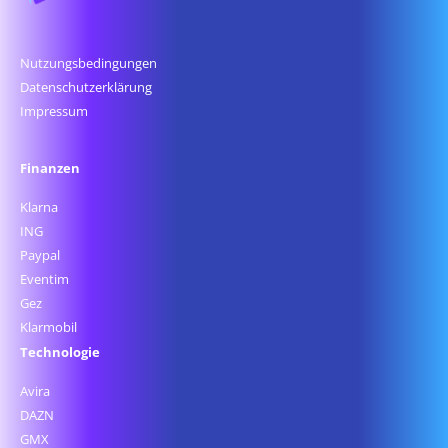
Nutzungsbedingungen
Datenschutz­erklärung
Impressum
Finanzen
Klarna
ING
Paypal
Eventim
Gez
Klarmobil
Technologie
Avira
DAZN
GMX