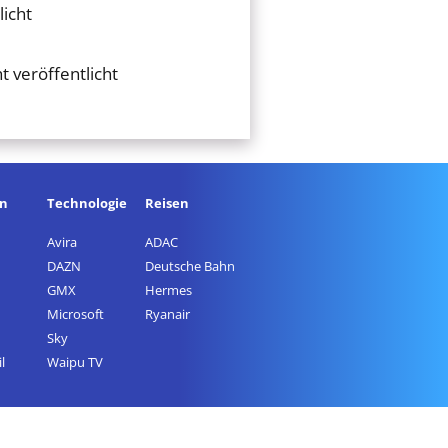
licht
t veröffentlicht
en
Technologie
Reisen
Avira
ADAC
DAZN
Deutsche Bahn
GMX
Hermes
Microsoft
Ryanair
Sky
l
Waipu TV