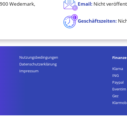
0900 Wedemark,
Email:
Nicht veröffent
Geschäftszeiten:
Nich
Nutzungsbedingungen
Finanz
Datenschutz­erklärung
Klarna
Impressum
ING
Paypal
Eventim
Gez
Klarmobi