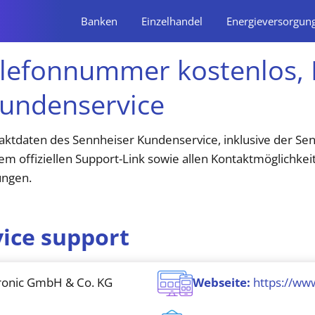
Banken
Einzelhandel
Energieversorgun
elefonnummer kostenlos, 
Kundenservice
taktdaten des Sennheiser Kundenservice, inklusive der S
 offiziellen Support-Link sowie allen Kontaktmöglichkei
ungen.
vice support
ronic GmbH & Co. KG
Webseite:
https://ww