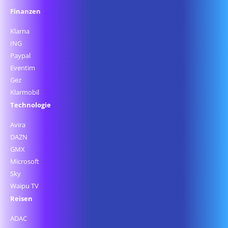
Finanzen
Klarna
ING
Paypal
Eventim
Gez
Klarmobil
Technologie
Avira
DAZN
GMX
Microsoft
Sky
Waipu TV
Reisen
ADAC