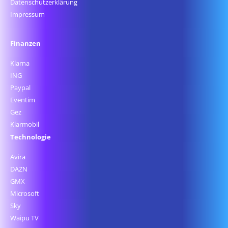
Datenschutz­erklärung
Impressum
Finanzen
Klarna
ING
Paypal
Eventim
Gez
Klarmobil
Technologie
Avira
DAZN
GMX
Microsoft
Sky
Waipu TV