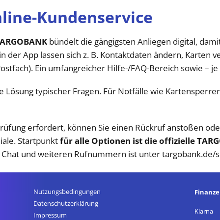
ine-Kundenservice
TARGOBANK
bündelt die gängigsten Anliegen digital, dami
n der App lassen sich z. B. Kontaktdaten ändern, Karten v
ostfach). Ein umfangreicher Hilfe-/FAQ-Bereich sowie – je 
lle Lösung typischer Fragen. Für Notfälle wie Kartensperr
Prüfung erfordert, können Sie einen Rückruf anstoßen od
iliale. Startpunkt
für alle Optionen ist die offizielle T
 Chat und weiteren Rufnummern ist unter targobank.de/se
Nutzungsbedingungen
Finanz
Datenschutz­erklärung
Klarna
Impressum