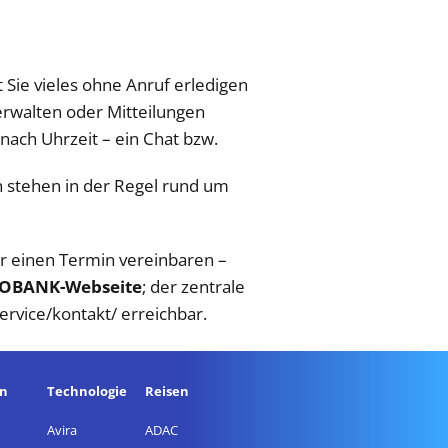
t Sie vieles ohne Anruf erledigen
erwalten oder Mitteilungen
nach Uhrzeit – ein Chat bzw.
en stehen in der Regel rund um
er einen Termin vereinbaren –
ARGOBANK-Webseite
; der zentrale
rvice/kontakt/ erreichbar.
en
Technologie
Reisen
Avira
ADAC