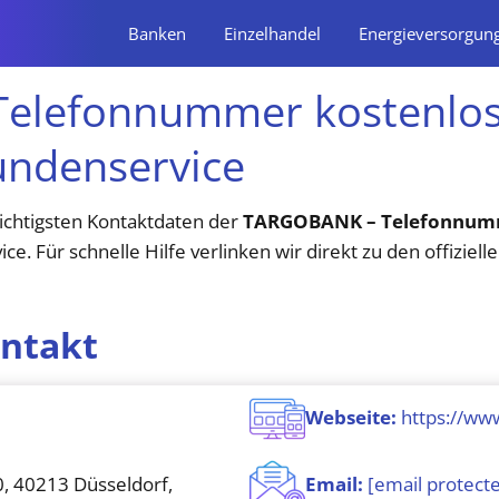
Banken
Einzelhandel
Energieversorgun
lefonnummer kostenlos,
undenservice
wichtigsten Kontaktdaten der
TARGOBANK – Telefonnumme
e. Für schnelle Hilfe verlinken wir direkt zu den offizie
ntakt
Webseite:
https://ww
, 40213 Düsseldorf,
Email:
[email protect