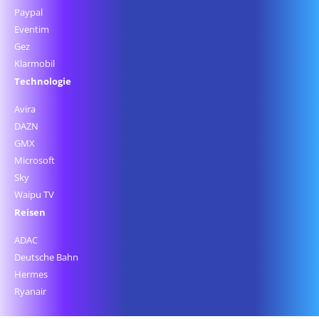
Paypal
Eventim
Gez
Klarmobil
Technologie
Avira
DAZN
GMX
Microsoft
Sky
Waipu TV
Reisen
ADAC
Deutsche Bahn
Hermes
Ryanair